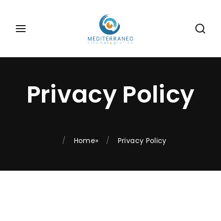
Inizia la tua ricerca
Login
Register
Username or Email Address
Digita le informazioni di tuo interesse
Privacy Policy
Password
Home
»
Privacy Policy
SIGN IN
Remember Me