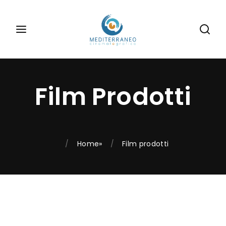
Inizia la tua ricerca
Login
Register
Username or Email Address
Digita le informazioni di tuo interesse
Film Prodotti
Password
Home
»
Film prodotti
SIGN IN
Remember Me