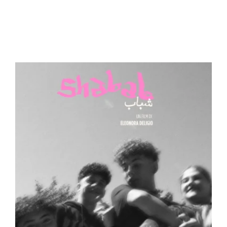
Lost Your Password?
Entrando nel nostro sito, si acconsente alla
nostra
privacy policy
oltre che alla sezione
Termini e Condizioni.