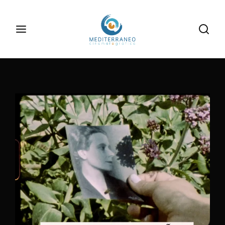
Inizia la tua ricerca
Login
Register
Username or Email Address
Digita le informazioni di tuo interesse
Password
SIGN IN
Remember Me