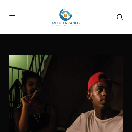
Inizia la tua ricerca
Login
Register
Username or Email Address
Digita le informazioni di tuo interesse
Password
SIGN IN
Remember Me