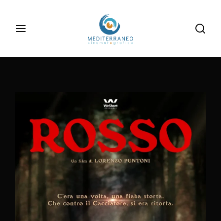
Inizia la tua ricerca
Login
Register
Username or Email Address
Digita le informazioni di tuo interesse
Password
SIGN IN
Remember Me